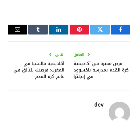
فيسبوك
تويتر
بينتيريست
لينكدإن
Tumblr
البريد
الإلكترو
السابق
التالي
فرص مميزة في أكاديمية
أكاديمية فالنسيا في
كرة القدم بمدرسة باكسوود
المغرب: فرصتك للتألق في
في إنجلترا
عالم كرة القدم
dev