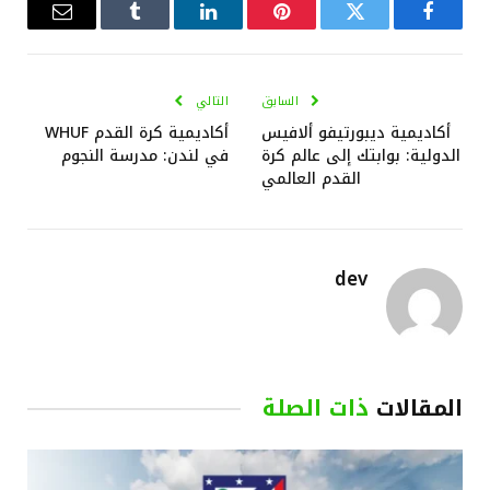
فيسبوك
تويتر
بينتيريست
لينكدإن
Tumblr
البريد
الإلكترو
السابق
التالي
أكاديمية ديبورتيفو ألافيس
أكاديمية كرة القدم WHUF
الدولية: بوابتك إلى عالم كرة
في لندن: مدرسة النجوم
القدم العالمي
dev
المقالات
ذات الصلة