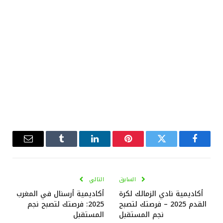
فيسبوك
تويتر
بينتيريست
لينكدإن
Tumblr
البريد
الإلكترو
السابق
التالي
أكاديمية نادي الزمالك لكرة
أكاديمية أرسنال في المغرب
القدم 2025 – فرصتك لتصبح
2025: فرصتك لتصبح نجم
نجم المستقبل
المستقبل