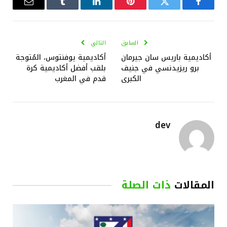
فيسبوك
تويتر
بينتيريست
لينكدإن
Tumblr
البريد
الإلكترو
السابق
التالي
أكاديمية باريس سان جيرمان
أكاديمية يوفنتوس، المُتوجة
برو ريزيدنسي في جنيف
بلقب أفضل أكاديمية كرة
الكبرى
قدم في المغرب
dev
المقالات
ذات الصلة