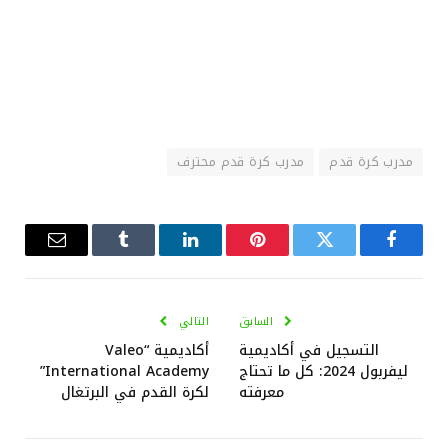
مدرب كرة قدم
مدرب كرة قدم محترف
فيسبوك
تويتر
بينتيريست
لينكدإن
Tumblr
البريد
الإلكترو
السابق
التالي
التسجيل في أكاديمية
أكاديمية “Valeo
ليفربول 2024: كل ما تحتاج
International Academy”
معرفته
لكرة القدم في البرتغال