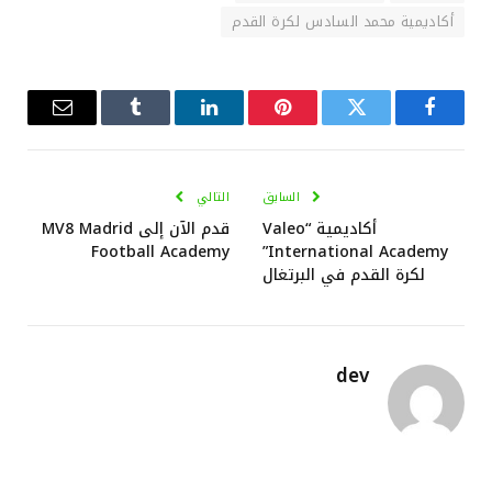
أكاديمية محمد السادس لكرة القدم
فيسبوك
تويتر
بينتيريست
لينكدإن
Tumblr
البريد
الإلكترو
السابق
التالي
أكاديمية “Valeo
قدم الآن إلى MV8 Madrid
Football Academy
International Academy”
لكرة القدم في البرتغال
dev