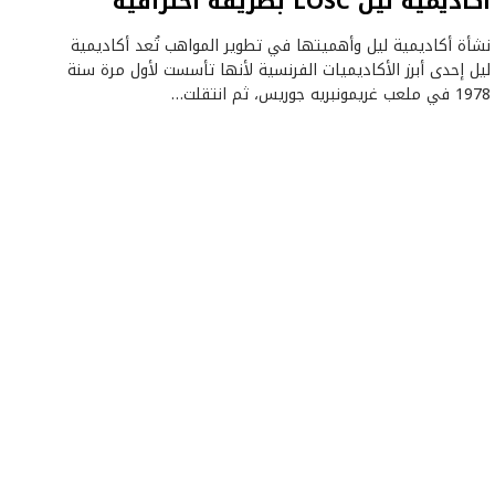
أكاديمية ليل LOSC بطريقة احترافية
نشأة أكاديمية ليل وأهميتها في تطوير المواهب تُعد أكاديمية
ليل إحدى أبرز الأكاديميات الفرنسية لأنها تأسست لأول مرة سنة
1978 في ملعب غريمونبريه جوريس، ثم انتقلت…