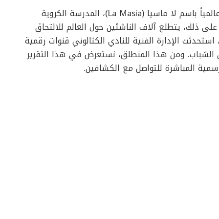
تعتبر أكاديمية نادي برشلونة الإسباني، المعروفة عالمياً باسم لا ماسيا (La Masia)، المدرسة الكروية
ءً على ذلك، يتطلع آلاف الناشئين حول العالم للالتحاق
 استحدثت الإدارة الفنية للنادي الكتالوني قنوات رقمية
 الشباب. ومن هذا المنطلق، نستعرض في هذا التقرير
لرسمية المباشرة للتواصل مع الكشافين.