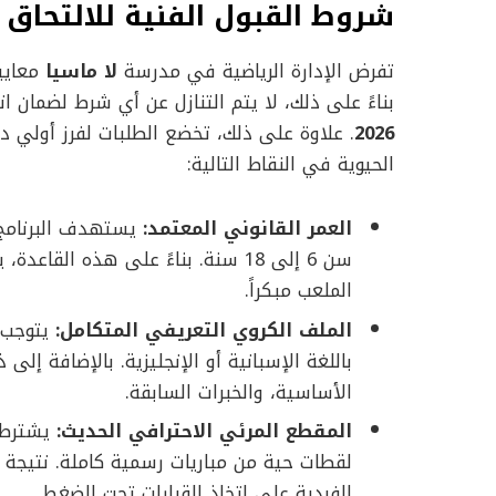
شروط القبول الفنية للالتحاق بأك
تفرض الإدارة الرياضية في مدرسة
لا ماسيا
معايير
بناءً على ذلك، لا يتم التنازل عن أي شرط لضمان ا
2026
. علاوة على ذلك، تخضع الطلبات لفرز أولي د
الحيوية في النقاط التالية:
العمر القانوني المعتمد:
يستهدف البرنامج ا
سن 6 إلى 18 سنة. بناءً على هذه ا
الملعب مبكراً.
الملف الكروي التعريفي المتكامل:
يتوجب ع
باللغة الإسبانية أو الإنجليزية. بالإضافة إلى
الأساسية، والخبرات السابقة.
المقطع المرئي الاحترافي الحديث:
يشترط ا
لقطات حية من مباريات رسمية كاملة. نتيجة 
الفردية على اتخاذ القرارات تحت الضغط.