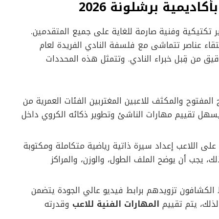
اديمية برشلونة 2026
 تكتيكية وفنية صارمة للغاية على جميع المتقدمين.
نتقاء عناصر تتماشى مع فلسفة النادي الفريدة لعام
قيق من قِبل خبراء النادي. وتتمثل هذه المحددات
لمفتوح والمكثف للاعبين المغتربين الفئات العمرية من
لقاعدة، يسهل تقييم مهارات الناشئ وتطوير ذكائه الكروي داخل
لى اللاعب إعداد سيرة ذاتية رياضية متكاملة ومكتوبة
 ذلك، يجب أن يوضح الملف الطول، والوزن، والمراكز
لكشافون تزويدهم برابط فيديو عالي الجودة يتضمن
لذلك، يتم تقييم
المهارات الفنية للاعب
وقدرته