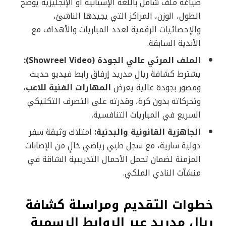
صياغة ملف شامل باللغة الإسبانية أو الإنجليزية يوضح
الطول، الوزن، المراكز التي يجيدها الناشئ،
والإحصائيات الرقمية لعدد المباريات والأهداف مع
الأندية السابقة.
الملف المرئي عالي الجودة (Showreel Video):
يشترط كشافة ريال مدريد إرفاق رابط فيديو حديث
ومصور بجودة عالية يعرض
المهارات الفنية للاعب
،
وتحركاته بدون كرة، وقدرته على التصرف التكتيكي
السريع في المباريات التنافسية.
الجاهزية القانونية والبدنية:
امتلاك وثيقة سفر
دولية سارية، مع سجل طبي رياضي خالٍ من الإصابات
المزمنة لضمان تحمل الأحمال التدريبية الشاقة في
منشآت النادي الملكي.
خطوات التقديم ومراسلة كشافة
ريال مدريد عبر الروابط الرسمية