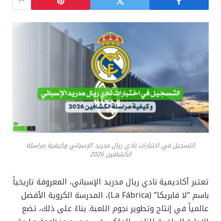
التسجيل في اختبارات نادي ريال مدريد الإسباني وكيفية مراسلة
الكشافين 2026
تعتبر أكاديمية نادي ريال مدريد الإسباني، المعروفة تاريخياً
باسم “لا فابريكا” (La Fábrica)، المدرسة الكروية الأفضل
عالمياً في إنتاج وتطوير نجوم اللعبة. بناءً على ذلك، تضع