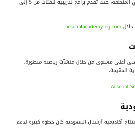
تُعتبر أكاديمية آرسنال مصر من أبرز الأكاديميات في المنطقة، حيث تقدم برامج تدريبية للفئات من 5 إلى
 خلال
arsenalacademy-eg.com
.
ت
 على أعلى مستوى من خلال منشآت رياضية متطورة،
ية المقيمة.
.
Arsenal S
دية
فتتاح أكاديمية آرسنال السعودية كان خطوة كبيرة لدعم