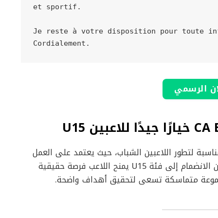
et sportif.

Je reste à votre disposition pour toute in
ان الرسمي
يُعد نادي CA Béglais Football بيئة مناسبة لتطور اللاعبين الشباب، حيث يعتمد على العمل
الجماعي والانضباط والتدرج في التكوين. لذلك، فإن الانضمام إلى فئة U15 يمنح اللاعب فرصة حقيقية
مجموعة متماسكة تسعى لتحقيق أهداف واضحة.