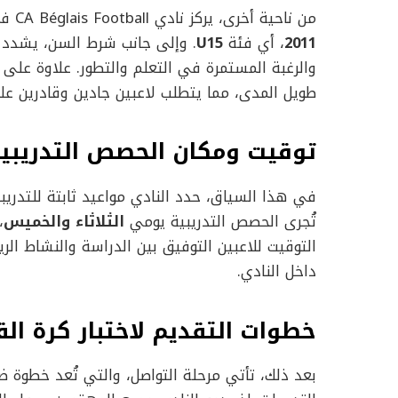
من ناحية أخرى، يركز نادي CA Béglais Football في هذا الاستقطاب على اللاعبين
2011
، أي فئة
U15
. وإلى جانب شرط السن، يشدد ال
والرغبة المستمرة في التعلم والتطور. علاوة على 
طويل المدى، مما يتطلب لاعبين جادين وقادرين عل
توقيت ومكان الحصص التدريبي
في هذا السياق، حدد النادي مواعيد ثابتة للتدريبا
تُجرى الحصص التدريبية يومي
الثلاثاء والخميس
،
التوقيت للاعبين التوفيق بين الدراسة والنشاط ال
داخل النادي.
خطوات التقديم لاختبار كرة القدم في Football
بعد ذلك، تأتي مرحلة التواصل، والتي تُعد خطوة