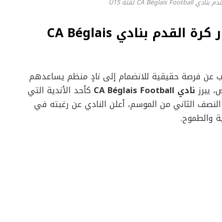
CA Bég لفئة U15
دليل شامل للتسجيل في اختبار كرة القدم بنادي CA Béglais
اب عن فرصة حقيقية للانضمام إلى نادٍ منظم يساعدهم
، يبرز
نادي CA Béglais Football
كأحد الأندية التي
 النصف الثاني من الموسم، أعلن النادي عن رغبته في
ة والطموح.