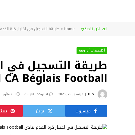
أنت الآن تتصفح:
Home
»
طريقة التسجيل في اختبار كرة القدم بنادي  Béglais Football
أكاديميات أوروبية
طريقة التسجيل في اخت
CA Béglais Football لفئة U15
DEV
ديسمبر 25, 2025
لا توجد تعليقات
3 دقائق
فيسبوك
تويتر
بينت