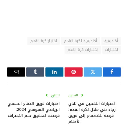
أكاديمية
أكاديمية لكرة القدم
اختبار كرة القدم
اختبارات
اختبارات كرة القدم
فيسبوك
تويتر
بينتيريست
لينكدإن
Tumblr
البريد
الإلكترو
السابق
التالي
اختبارات اللاعبين في نادي
اختبارات فريق الدفاع الحسني
رجاء بني ملال لكرة القدم:
الرياضي السوسي 2024:
فرصة للانضمام إلى فريق
فرصتك لتحقيق حلم الاحتراف
الأحلام