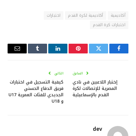
أكاديمية
أكاديمية لكرة القدم
اختبارات
اختبارات كرة القدم
فيسبوك
تويتر
بينتيريست
لينكدإن
Tumblr
البريد
الإلكترو
السابق
التالي
إختبار اللاعبين في نادي
كيفية التسجيل في اختبارات
المصرية للإتصالات لكرة
فريق الدفاع الحسني
القدم بالإسماعيلية
الجديدي للفئات العمرية U17
و U18
dev