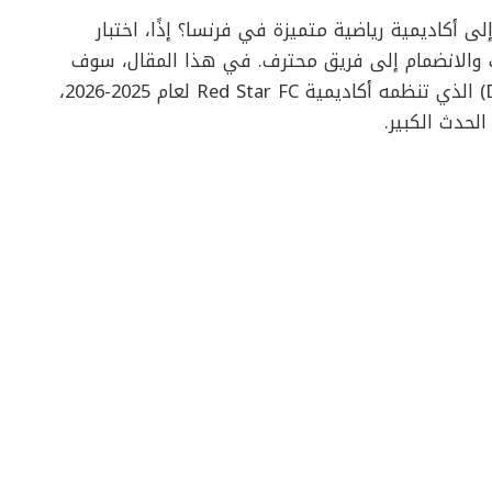
أكاديمية رياضية متميزة في فرنسا؟ إذًا، اختبار
تطوير مهاراتك والانضمام إلى فريق محترف. في هذا المقال، سوف
نتناول تفاصيل اختبار الكشف (Detection Football) الذي تنظمه أكاديمية Red Star FC لعام 2025-2026،
لحدث الكبير.