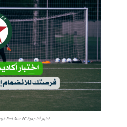
اختبار أكاديمية Red Star FC فرصتك للانضمام إلى أفضل الفرق في فرنسا