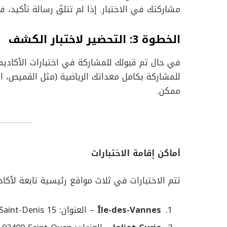
مشاركتك في الاختبار. إذا لم تتلقَ رسالة تأكيد،
الخطوة 3: التحضير لاختبار الكشف
في حال تم قبولك للمشاركة في اختبارات الأكاديم
للمشاركة بكامل معداتك الرياضية (مثل القميص، الس
ممكن.
أماكن إقامة الاختبارات
تتم الاختبارات في ثلاث مواقع رئيسية تابعة لأكاديمية tar FC
Île-des-Vannes
– العنوان: 15 Boulevard Marcel-Paul، 93450 L’Île-Saint-Denis