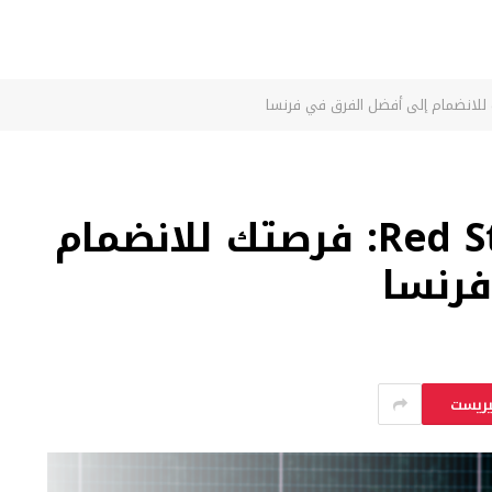
اختبار أكاديمية Red Star FC: فرصتك للانضمام
فرنسا
يريست