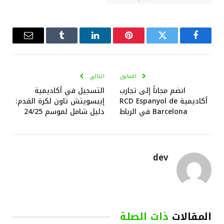
فيسبوك
تويتر
بينتيريست
لينكدإن
Tumblr
البريد
الإلكترو
السابق
التالي
انضم مجاناً إلى تجارب
التسجيل في أكاديمية
أكاديمية RCD Espanyol de
إيبسويتش تاون لكرة القدم:
Barcelona في الرباط
دليل شامل لموسم 24/25
dev
المقالات
ذات الصلة