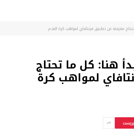
 تحتاج معرفته عن تطبيق قرنتافاي لمواهب كرة القدم
دأ هنا: كل ما تحتاج
تافاي لمواهب كرة
يريست