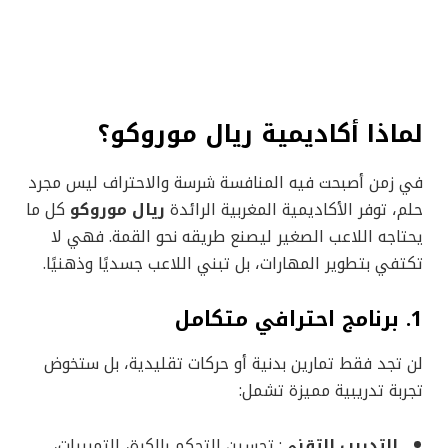
لماذا أكاديمية ريال موروكو؟
في زمن أصبحت فيه المنافسة شرسة والاحتراف ليس مجرد
حلم، توفر الأكاديمية المغربية الرائدة
ريال موروكو
كل ما
يحتاجه اللاعب الصغير ليصنع طريقه نحو القمة. فهي لا
تكتفي بتطوير المهارات، بل تبني اللاعب جسديًا وذهنيًا.
1. برنامج احترافي متكامل
لن تجد فقط تمارين بدنية أو حركات تقليدية، بل ستخوض
تجربة تدريبية مميزة تشمل:
التدريب التقني
: تحسين التحكم بالكرة، التمريرات،