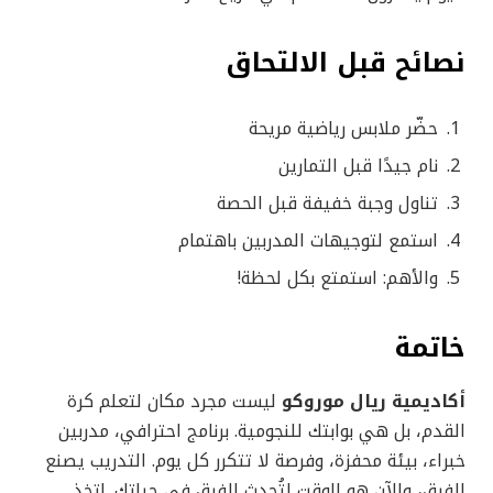
نصائح قبل الالتحاق
حضّر ملابس رياضية مريحة
نام جيدًا قبل التمارين
تناول وجبة خفيفة قبل الحصة
استمع لتوجيهات المدربين باهتمام
والأهم: استمتع بكل لحظة!
خاتمة
أكاديمية ريال موروكو
ليست مجرد مكان لتعلم كرة
القدم، بل هي بوابتك للنجومية. برنامج احترافي، مدربين
خبراء، بيئة محفزة، وفرصة لا تتكرر كل يوم. التدريب يصنع
الفرق، والآن هو الوقت لتُحدث الفرق في حياتك. اتخذ